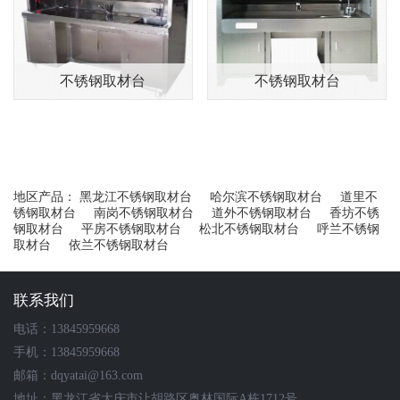
产品展示
不锈钢取材台
不锈钢取材台
地区产品：
黑龙江不锈钢取材台
哈尔滨不锈钢取材台
道里不
锈钢取材台
南岗不锈钢取材台
道外不锈钢取材台
香坊不锈
钢取材台
平房不锈钢取材台
松北不锈钢取材台
呼兰不锈钢
取材台
依兰不锈钢取材台
联系我们
电话：13845959668
手机：13845959668
邮箱：dqyatai@163.com
地址：黑龙江省大庆市让胡路区奥林国际A栋1712号