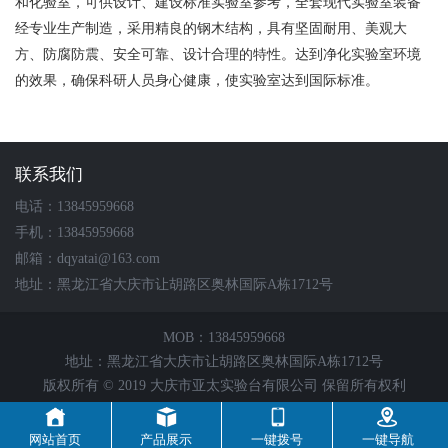
产品展示
和化验室，可供设计、建设标准实验室参考，全套现代实验室装备
经专业生产制造，采用精良的钢木结构，具有坚固耐用、美观大
方、防腐防震、安全可靠、设计合理的特性。达到净化实验室环境
的效果，确保科研人员身心健康，使实验室达到国际标准。
联系我们
电话：13845959668
手机：13845959668
邮箱：dqyatai@163.com
地址：黑龙江省大庆市让胡路区奥林国际A栋1712号
MOB：13845959668
地址：黑龙江省大庆市让胡路区奥林国际A栋1712号
版权所有 © 2019 大庆市亚太实验台有限公司 保留所有权利
技术支持 :
枫蓝网络
网站首页
产品展示
一键拨号
一键导航