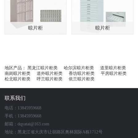
产品展示
晾片柜
晾片柜
地区产品：
黑龙江晾片柜类
哈尔滨晾片柜类
道里晾片柜类
南岗晾片柜类
道外晾片柜类
香坊晾片柜类
平房晾片柜类
松北晾片柜类
呼兰晾片柜类
依兰晾片柜类
联系我们
电话：13845959668
手机：13845959668
邮箱：dqyatai@163.com
地址：黑龙江省大庆市让胡路区奥林国际A栋1712号